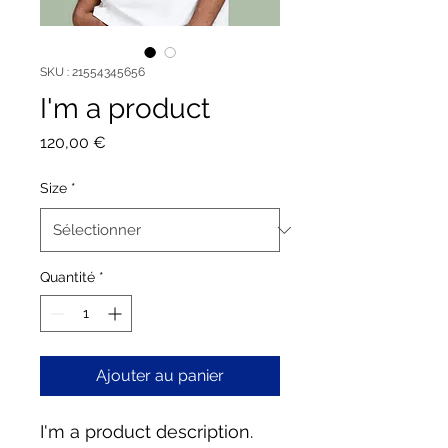
SKU : 21554345656
I'm a product
Prix
120,00 €
Size
*
Quantité
*
Ajouter au panier
I'm a product description. 